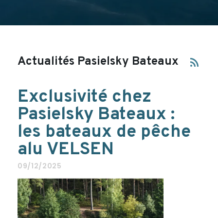
Actualités Pasielsky Bateaux
rss_feed
Exclusivité chez
Pasielsky Bateaux :
les bateaux de pêche
alu VELSEN
09/12/2025