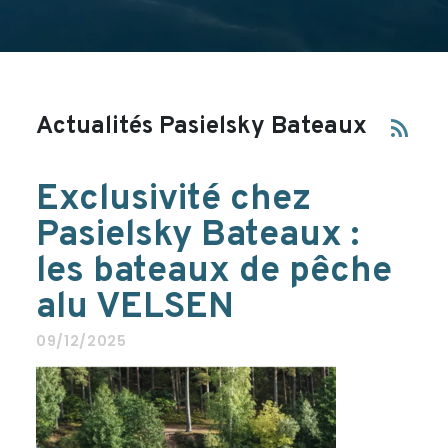
Actualités Pasielsky Bateaux
rss_feed
Exclusivité chez
Pasielsky Bateaux :
les bateaux de pêche
alu VELSEN
09/12/2025