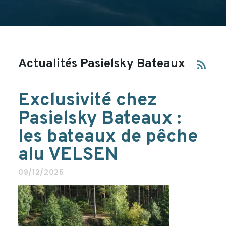
Actualités Pasielsky Bateaux
rss_feed
Exclusivité chez
Pasielsky Bateaux :
les bateaux de pêche
alu VELSEN
09/12/2025