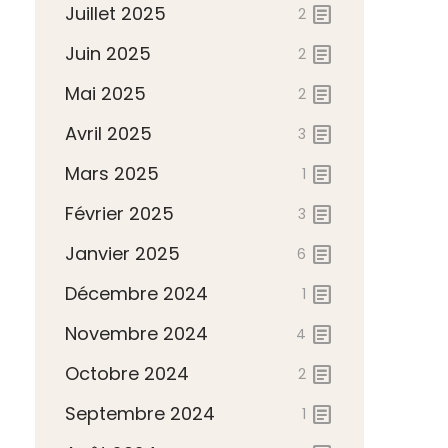
Juillet 2025
article
2
Juin 2025
article
2
Mai 2025
article
2
Avril 2025
article
3
Mars 2025
article
1
Février 2025
article
3
Janvier 2025
article
6
Décembre 2024
article
1
Novembre 2024
article
4
Octobre 2024
article
2
Septembre 2024
article
1