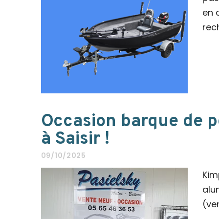
en 
rec
Occasion barque de 
à Saisir !
09/10/2025
Kim
alu
(ve