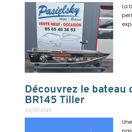
La 
per
exp
Découvrez le bateau 
BR145 Tiller
30/10/2025
Une
pas