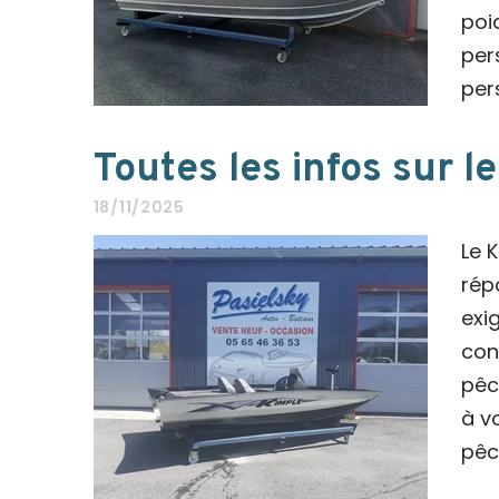
poi
per
per
Toutes les infos sur l
18/11/2025
Le 
rép
exi
con
pêc
à v
pêc