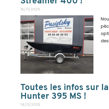
Streamer 400 !
16/11/2025
Nou
pêc
opt
des
Toutes les infos sur 
Hunter 395 MS !
14/11/2025