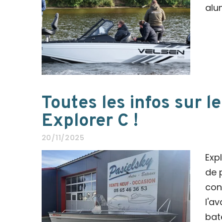
alu
Toutes les infos sur 
Explorer C !
20/11/2025
Exp
de 
con
l'a
bat