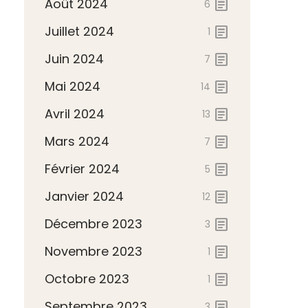
Août 2024
article
6
Juillet 2024
article
1
Juin 2024
article
7
Mai 2024
article
14
Avril 2024
article
13
Mars 2024
article
7
Février 2024
article
5
Janvier 2024
article
12
Décembre 2023
article
3
Novembre 2023
article
1
Octobre 2023
article
1
Septembre 2023
article
3