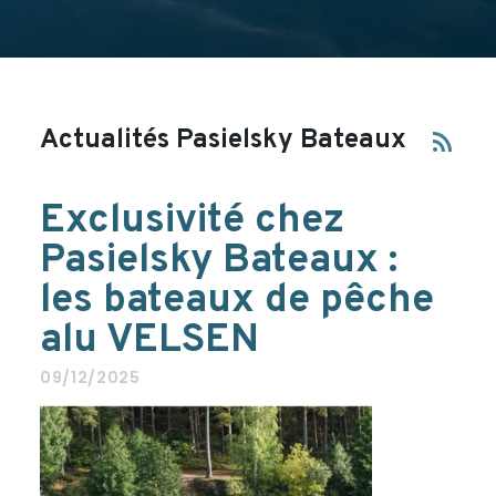
Actualités Pasielsky Bateaux
rss_feed
Exclusivité chez
Pasielsky Bateaux :
les bateaux de pêche
alu VELSEN
09/12/2025