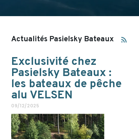
Actualités Pasielsky Bateaux
rss_feed
Exclusivité chez
Pasielsky Bateaux :
les bateaux de pêche
alu VELSEN
09/12/2025