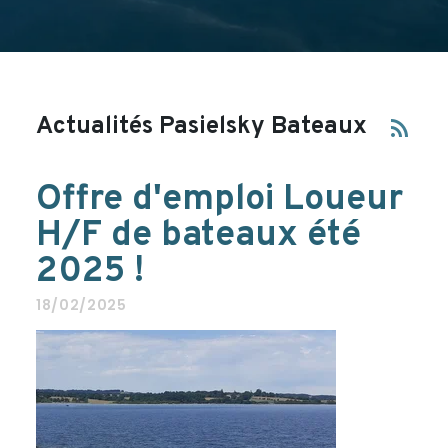
Actualités Pasielsky Bateaux
rss_feed
Offre d'emploi Loueur
H/F de bateaux été
2025 !
18/02/2025