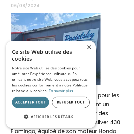
06/08/2024
×
Ce site Web utilise des
cookies
Notre site Web utilise des cookies pour
améliorer l'expérience utilisateur. En
utilisant notre site Web, vous acceptez tous
les cookies conformément à notre Politique
relative aux cookies.
En savoir plus
Cet ensemble complet est idéal pour les
ACCEPTER TOUT
REFUSER TOUT
amateurs de nautisme cherchant un
bateau polyvalent et fiable pour des
AFFICHER LES DÉTAILS
balades en eau douce. Le Quicksilver 430
Flamingo, équipé de son moteur Honda