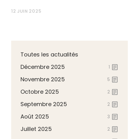
12 JUIN 2025
Toutes les actualités
Décembre 2025
article
1
Novembre 2025
article
5
Octobre 2025
article
2
Septembre 2025
article
2
Août 2025
article
3
Juillet 2025
article
2