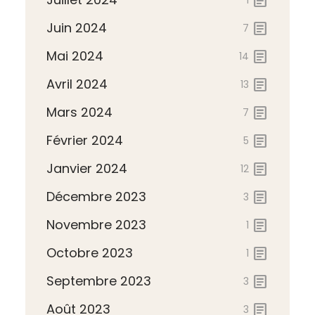
article
1
Juin 2024
article
7
Mai 2024
article
14
Avril 2024
article
13
Mars 2024
article
7
Février 2024
article
5
Janvier 2024
article
12
Décembre 2023
article
3
Novembre 2023
article
1
Octobre 2023
article
1
Septembre 2023
article
3
Août 2023
article
3