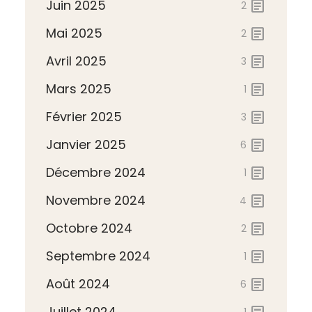
Juin 2025
article
2
Mai 2025
article
2
Avril 2025
article
3
Mars 2025
article
1
Février 2025
article
3
Janvier 2025
article
6
Décembre 2024
article
1
Novembre 2024
article
4
Octobre 2024
article
2
Septembre 2024
article
1
Août 2024
article
6
Juillet 2024