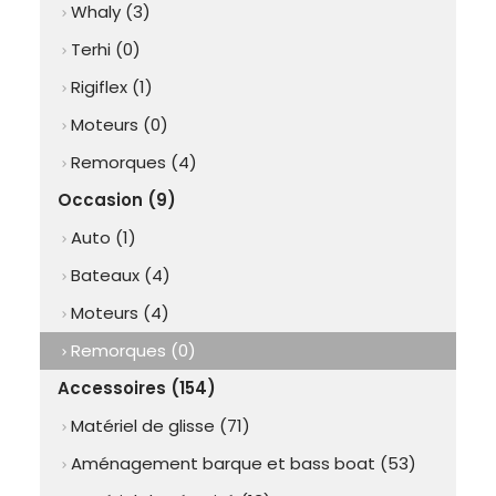
Whaly (3)
chevron_right
Terhi (0)
chevron_right
Rigiflex (1)
chevron_right
Moteurs (0)
chevron_right
Remorques (4)
chevron_right
Occasion (9)
Auto (1)
chevron_right
Bateaux (4)
chevron_right
Moteurs (4)
chevron_right
Remorques (0)
chevron_right
Accessoires (154)
Matériel de glisse (71)
chevron_right
Aménagement barque et bass boat (53)
chevron_right