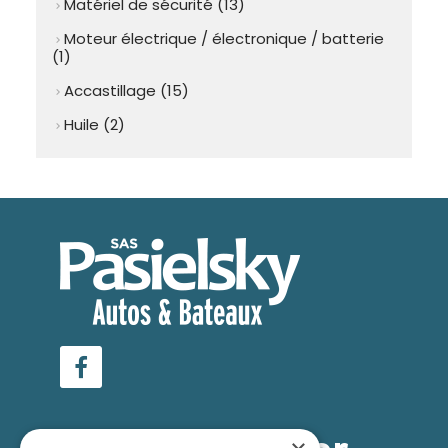
Matériel de sécurité (13)
chevron_right
Moteur électrique / électronique / batterie
chevron_right
(1)
Accastillage (15)
chevron_right
Huile (2)
chevron_right
Facebook