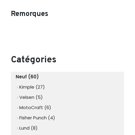
Remorques
Catégories
Neuf (60)
Kimple (27)
chevron_right
Velsen (5)
chevron_right
MotoCraft (6)
chevron_right
Fisher Punch (4)
chevron_right
Lund (8)
chevron_right