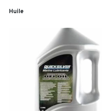
Huile
search