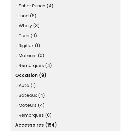
Fisher Punch (4)
chevron_right
Lund (8)
chevron_right
Whaly (3)
chevron_right
Terhi (0)
chevron_right
Rigiflex (1)
chevron_right
Moteurs (0)
chevron_right
Remorques (4)
chevron_right
Occasion (9)
Auto (1)
chevron_right
Bateaux (4)
chevron_right
Moteurs (4)
chevron_right
Remorques (0)
chevron_right
Accessoires (154)