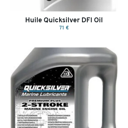
Huile Quicksilver DFI Oil
71 €
search