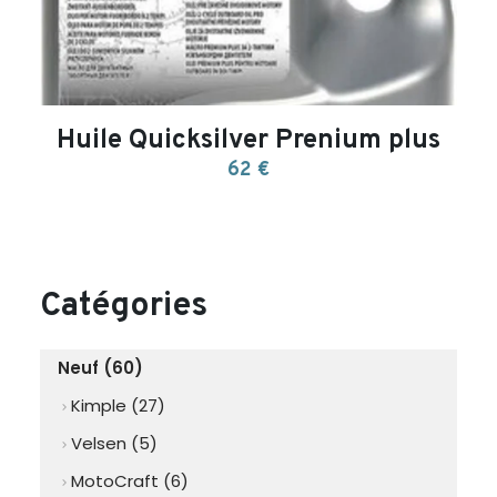
Huile Quicksilver Prenium plus
62 €
Catégories
Neuf (60)
Kimple (27)
chevron_right
Velsen (5)
chevron_right
MotoCraft (6)
chevron_right