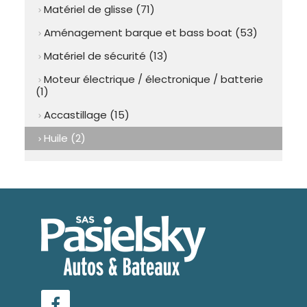
Matériel de glisse (71)
chevron_right
Aménagement barque et bass boat (53)
chevron_right
Matériel de sécurité (13)
chevron_right
Moteur électrique / électronique / batterie
chevron_right
(1)
Accastillage (15)
chevron_right
Huile (2)
chevron_right
Facebook