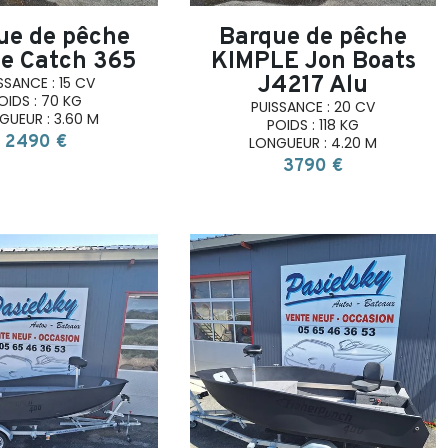
ue de pêche
Barque de pêche
e Catch 365
KIMPLE Jon Boats
J4217 Alu
SSANCE : 15 CV
OIDS : 70 KG
PUISSANCE : 20 CV
GUEUR : 3.60 M
POIDS : 118 KG
2490 €
LONGUEUR : 4.20 M
3790 €
search
search