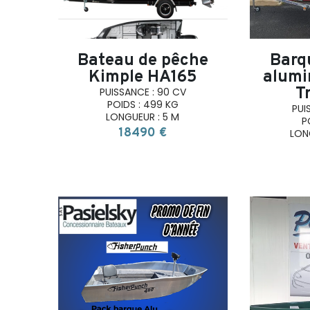
Bateau de pêche
Barq
Kimple HA165
alumi
T
PUISSANCE : 90 CV
POIDS : 499 KG
PUI
LONGUEUR : 5 M
P
18490 €
LON
search