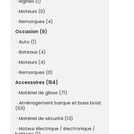
Rigiflex (1)
chevron_right
Moteurs (0)
chevron_right
Remorques (4)
chevron_right
Occasion (9)
Auto (1)
chevron_right
Bateaux (4)
chevron_right
Moteurs (4)
chevron_right
Remorques (0)
chevron_right
Accessoires (154)
Matériel de glisse (71)
chevron_right
Aménagement barque et bass boat
chevron_right
(53)
Matériel de sécurité (13)
chevron_right
Moteur électrique / électronique /
chevron_right
batterie (1)