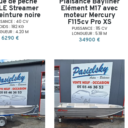
ue de pêche
Plaisance Bayliner
LE Streamer
Elément M17 avec
einture noire
moteur Mercury
F115cv Pro XS
SSANCE : 40 CV
OIDS : 182 KG
PUISSANCE : 115 CV
GUEUR : 4.20 M
LONGUEUR : 5.18 M
6290 €
34900 €
search
search