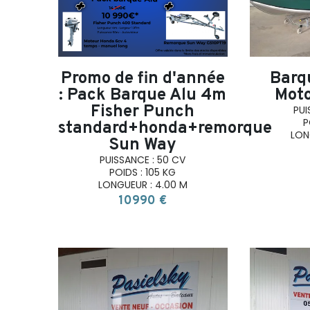
Promo de fin d'année
Barq
: Pack Barque Alu 4m
Moto
Fisher Punch
PUI
P
standard+honda+remorque
LON
Sun Way
PUISSANCE : 50 CV
POIDS : 105 KG
LONGUEUR : 4.00 M
10990 €