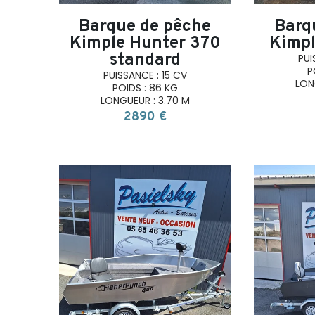
Barque de pêche
Barq
Kimple Hunter 370
Kimpl
standard
PUI
P
PUISSANCE : 15 CV
LON
POIDS : 86 KG
LONGUEUR : 3.70 M
2890 €
search