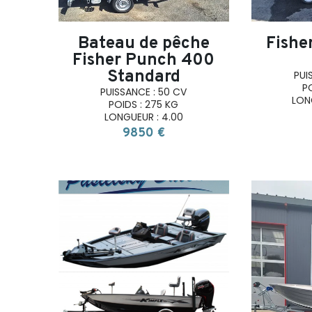
Bateau de pêche
Fishe
Fisher Punch 400
Standard
PUI
P
PUISSANCE : 50 CV
LON
POIDS : 275 KG
LONGUEUR : 4.00
9850 €
search