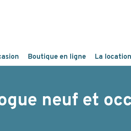
casion
Boutique en ligne
La locatio
ogue neuf et oc