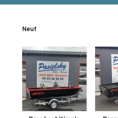
Neuf
search