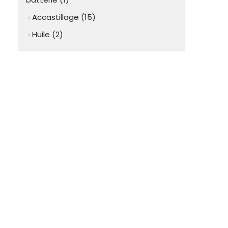
Accastillage (15)
chevron_right
Huile (2)
chevron_right