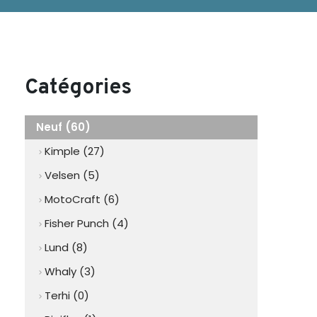
Catégories
Neuf (60)
Kimple (27)
chevron_right
Velsen (5)
chevron_right
MotoCraft (6)
chevron_right
Fisher Punch (4)
chevron_right
Lund (8)
chevron_right
Whaly (3)
chevron_right
Terhi (0)
chevron_right