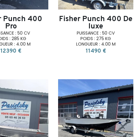
r Punch 400
Fisher Punch 400 De
Pro
luxe
SSANCE : 50 CV
PUISSANCE : 50 CV
OIDS : 285 KG
POIDS : 275 KG
GUEUR : 4.00 M
LONGUEUR : 4.00 M
12390 €
11490 €
search
search