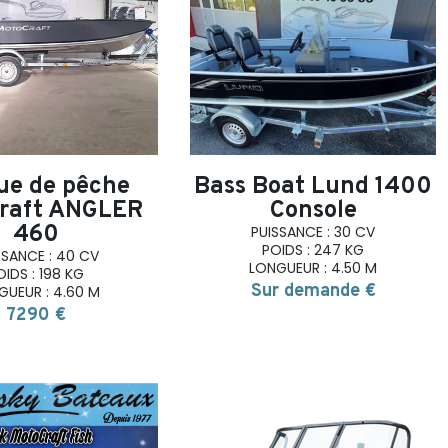
search
search
ue de pêche
Bass Boat Lund 1400
raft ANGLER
Console
460
PUISSANCE : 30 CV
POIDS : 247 KG
SSANCE : 40 CV
LONGUEUR : 4.50 M
OIDS : 198 KG
Sur demande €
GUEUR : 4.60 M
7290 €