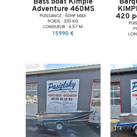
Bass boat Kimple
Barq
Adventure 460MS
KIMP
420 p
PUISSANCE : 60HP MAX
POIDS : 330 KG
PUI
LONGUEUR : 4.57 M
P
15990 €
LON
search