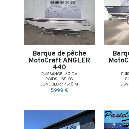
search
Barque de pêche
Barq
MotoCraft ANGLER
MotoC
440
PUISSANCE : 30 CV
PUI
POIDS : 159 KG
P
LONGUEUR : 4.40 M
LON
5999 €