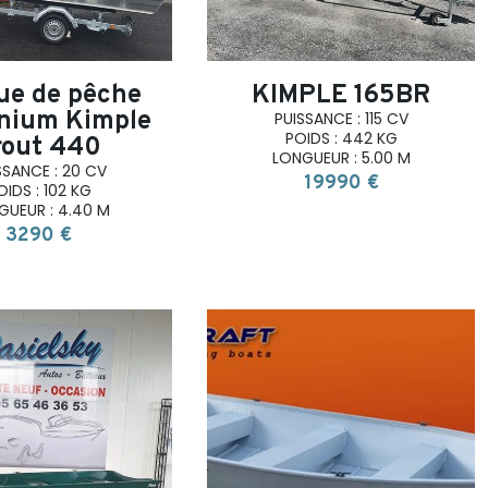
ue de pêche
KIMPLE 165BR
nium Kimple
PUISSANCE : 115 CV
POIDS : 442 KG
rout 440
LONGUEUR : 5.00 M
SSANCE : 20 CV
19990 €
OIDS : 102 KG
GUEUR : 4.40 M
3290 €
search
search