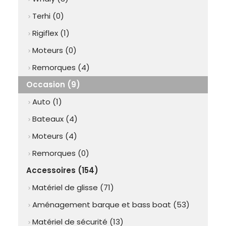
Terhi (0)
chevron_right
Rigiflex (1)
chevron_right
Moteurs (0)
chevron_right
Remorques (4)
chevron_right
Occasion (9)
Auto (1)
chevron_right
Bateaux (4)
chevron_right
Moteurs (4)
chevron_right
Remorques (0)
chevron_right
Accessoires (154)
Matériel de glisse (71)
chevron_right
Aménagement barque et bass boat (53)
chevron_right
Matériel de sécurité (13)
chevron_right