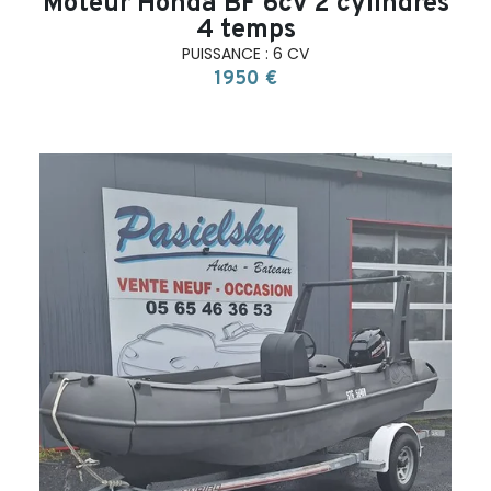
Moteur Honda BF 6cv 2 cylindres
4 temps
PUISSANCE : 6 CV
1950 €
search