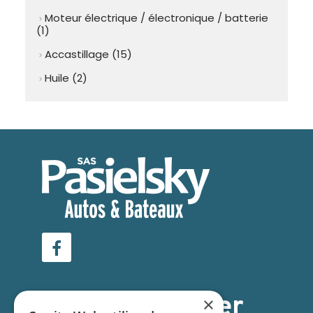
Moteur électrique / électronique / batterie
chevron_right
(1)
Accastillage (15)
chevron_right
Huile (2)
chevron_right
Facebook
Nous contacter
×