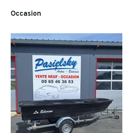
Occasion
search