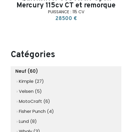
Mercury 115cv CT et remorque
PUISSANCE : 115 CV
28500 €
Catégories
Neuf (60)
Kimple (27)
chevron_right
Velsen (5)
chevron_right
MotoCraft (6)
chevron_right
Fisher Punch (4)
chevron_right
Lund (8)
chevron_right
Whaly (3)
chevron_right