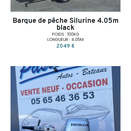
Barque de pêche Silurine 4.05m
black
POIDS : 100KG
LONGUEUR : 4.05M
2049 €
search