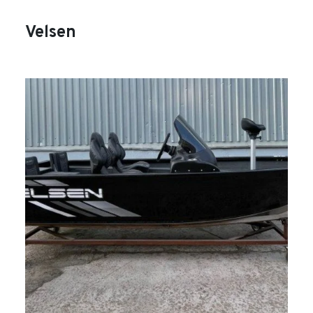
Velsen
search