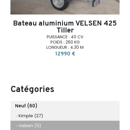
Bateau aluminium VELSEN 425
Tiller
PUISSANCE : 40 CV
POIDS : 260 KG
LONGUEUR : 4.30 M
12990 €
Catégories
Neuf (60)
Kimple (27)
chevron_right
Velsen (5)
chevron_right