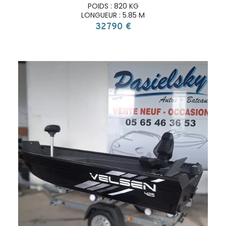
POIDS : 820 KG
LONGUEUR : 5.85 M
32790 €
search