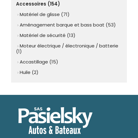
Accessoires (154)
Matériel de glisse (71)
chevron_right
Aménagement barque et bass boat (53)
chevron_right
Matériel de sécurité (13)
chevron_right
Moteur électrique / électronique / batterie
chevron_right
(1)
Accastillage (15)
chevron_right
Huile (2)
chevron_right