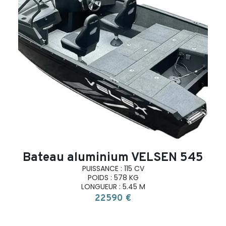
search
Bateau aluminium VELSEN 545
PUISSANCE : 115 CV
POIDS : 578 KG
LONGUEUR : 5.45 M
22590 €