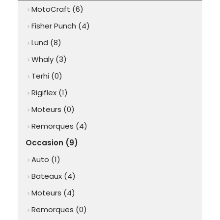
MotoCraft (6)
chevron_right
Fisher Punch (4)
chevron_right
Lund (8)
chevron_right
Whaly (3)
chevron_right
Terhi (0)
chevron_right
Rigiflex (1)
chevron_right
Moteurs (0)
chevron_right
Remorques (4)
chevron_right
Occasion (9)
Auto (1)
chevron_right
Bateaux (4)
chevron_right
Moteurs (4)
chevron_right
Remorques (0)
chevron_right