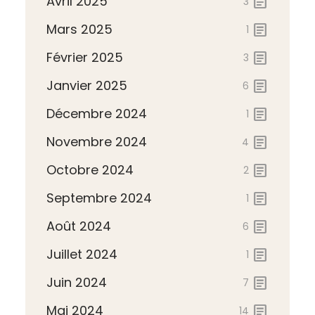
Avril 2025
article
3
Mars 2025
article
1
Février 2025
article
3
Janvier 2025
article
6
Décembre 2024
article
1
Novembre 2024
article
4
Octobre 2024
article
2
Septembre 2024
article
1
Août 2024
article
6
Juillet 2024
article
1
Juin 2024
article
7
Mai 2024
article
14