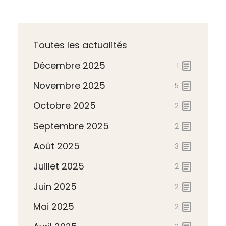
Toutes les actualités
Décembre 2025
article
1
Novembre 2025
article
5
Octobre 2025
article
2
Septembre 2025
article
2
Août 2025
article
3
Juillet 2025
article
2
Juin 2025
article
2
Mai 2025
article
2