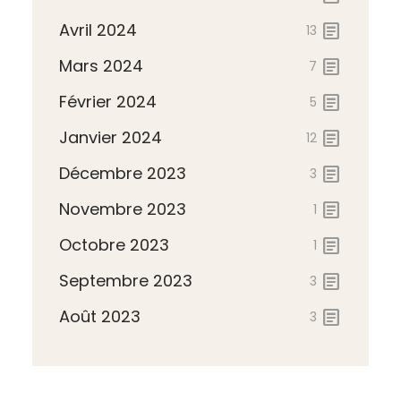
Avril 2024
article
13
Mars 2024
article
7
Février 2024
article
5
Janvier 2024
article
12
Décembre 2023
article
3
Novembre 2023
article
1
Octobre 2023
article
1
Septembre 2023
article
3
Août 2023
article
3