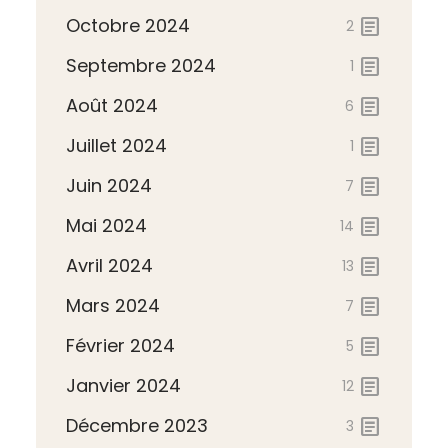
Octobre 2024
article
2
Septembre 2024
article
1
Août 2024
article
6
Juillet 2024
article
1
Juin 2024
article
7
Mai 2024
article
14
Avril 2024
article
13
Mars 2024
article
7
Février 2024
article
5
Janvier 2024
article
12
Décembre 2023
article
3