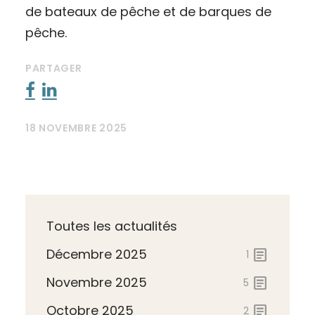
de bateaux de pêche et de barques de
pêche.
PARTAGER
18 NOVEMBRE 2025
Toutes les actualités
Décembre 2025
article
1
Novembre 2025
article
5
Octobre 2025
article
2