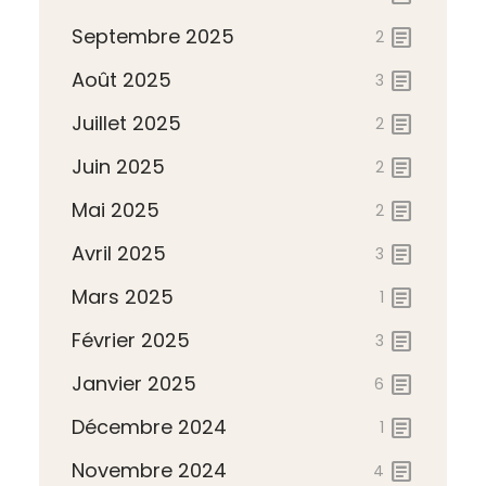
Septembre 2025
article
2
Août 2025
article
3
Juillet 2025
article
2
Juin 2025
article
2
Mai 2025
article
2
Avril 2025
article
3
Mars 2025
article
1
Février 2025
article
3
Janvier 2025
article
6
Décembre 2024
article
1
Novembre 2024
article
4