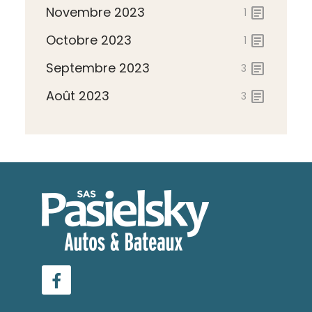
Novembre 2023
article
1
Octobre 2023
article
1
Septembre 2023
article
3
Août 2023
article
3
Facebook