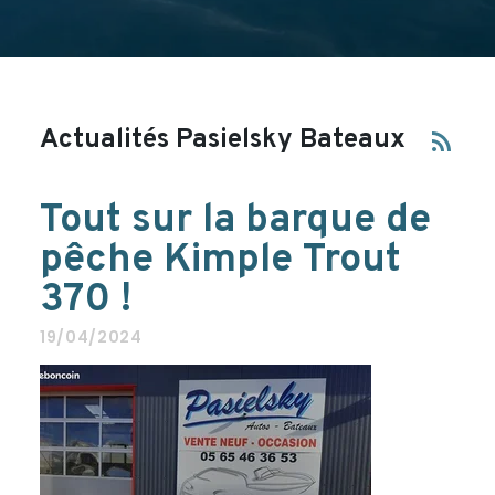
Actualités Pasielsky Bateaux
rss_feed
Tout sur la barque de
pêche Kimple Trout
370 !
19/04/2024