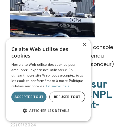
×
Beau pack d'occasion ! Nac 400 console
Ce site Web utilise des
Ensemble 1ère main état neuf (vendu
cookies
sans moteur électrique et sans sondeur)
Notre site Web utilise des cookies pour
améliorer l'expérience utilisateur. En
utilisant notre site Web, vous acceptez tous
les cookies conformément à notre Politique
Retour en image sur
relative aux cookies.
En savoir plus
le week-end du CNPL
ACCEPTER TOUT
REFUSER TOUT
2024 de clermont-
AFFICHER LES DÉTAILS
Ferrand !
22/01/2024